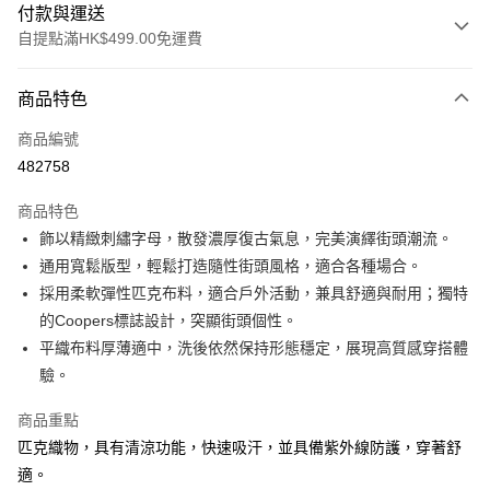
付款與運送
自提點滿HK$499.00免運費
付款方式
商品特色
信用卡
商品編號
Apple Pay
482758
Google Pay
商品特色
AlipayHK
飾以精緻刺繡字母，散發濃厚復古氣息，完美演繹街頭潮流。
通用寬鬆版型，輕鬆打造隨性街頭風格，適合各種場合。
WeChat Pay
採用柔軟彈性匹克布料，適合戶外活動，兼具舒適與耐用；獨特
的Coopers標誌設計，突顯街頭個性。
送貨方式
平織布料厚薄適中，洗後依然保持形態穩定，展現高質感穿搭體
付款後順豐站及營業點
驗。
每筆HK$50.00，滿HK$499.00或以上免運費
商品重點
付款後順豐合作便利店
匹克織物，具有清涼功能，快速吸汗，並具備紫外線防護，穿著舒
每筆HK$50.00，滿HK$499.00或以上免運費
適。