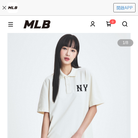
開啟APP
0
1
/
8