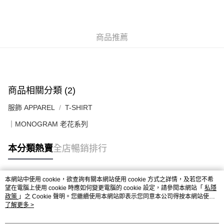
送貨上門免運優惠
每筆HK$50.00，滿HK$499.00或以上免運費
商品推薦
配送至澳門
運費表
商品相關分類 (2)
服飾 APPAREL
T-SHIRT
｜MONOGRAM 老花系列
本分類熱賣
全店暢銷排行
本網站中使用 cookie，欲查詢有關本網站使用 cookie 方式之詳情，及若您不希
熱門標籤
望在電腦上使用 cookie 時應如何變更電腦的 cookie 設定，請參閱本網站「
私隱
政策
」之 Cookie 聲明。您繼續使用本網站即表示您同意本公司得按本網站使用
條款之 Cookie 聲明使用 cookie。
了解更多 >
熱銷排行
最新商品
人氣推薦