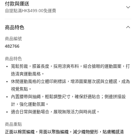
付款與運送
自提點滿HK$499.00免運費
付款方式
商品特色
信用卡
商品編號
Apple Pay
482766
Google Pay
商品特色
AlipayHK
寬鬆剪裁，膝蓋長度，採用涼爽布料，結合搶眼的運動圖案，打
造清爽運動風格。
WeChat Pay
休閒運動風格的立體印刷標誌，增添圖案層次感與立體感，成為
視覺焦點。
送貨方式
內置腰帶與抽繩，輕鬆調整尺寸，確保舒適貼合；側邊拼接設
付款後順豐站及營業點
計，強化運動氛圍。
每筆HK$50.00，滿HK$499.00或以上免運費
適合日常與運動場合，展現無限活力與時尚感。
付款後順豐合作便利店
商品重點
每筆HK$50.00，滿HK$499.00或以上免運費
正面以棉質編織，背面以聚酯編織，減少織物變形，貼膚觸感清