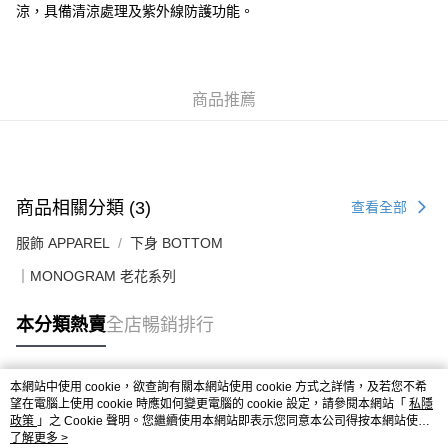
涼，具備清涼處理及紫外線防護功能。
送貨上門免運優惠
每筆HK$50.00，滿HK$499.00或以上免運費
配送至澳門
運費表
商品推薦
商品相關分類 (3)
查看全部
服飾 APPAREL
下身 BOTTOM
｜MONOGRAM 老花系列
本分類熱賣
全店暢銷排行
本網站中使用 cookie，欲查詢有關本網站使用 cookie 方式之詳情，及若您不希
熱門標籤
望在電腦上使用 cookie 時應如何變更電腦的 cookie 設定，請參閱本網站「
私隱
政策
」之 Cookie 聲明。您繼續使用本網站即表示您同意本公司得按本網站使用
條款之 Cookie 聲明使用 cookie。
了解更多 >
熱銷排行
最新商品
人氣推薦