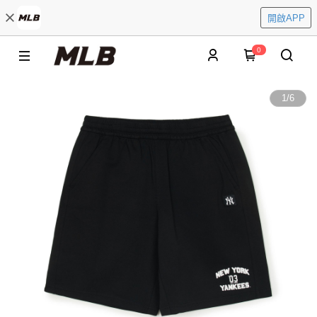
開啟APP
0
1
/
6