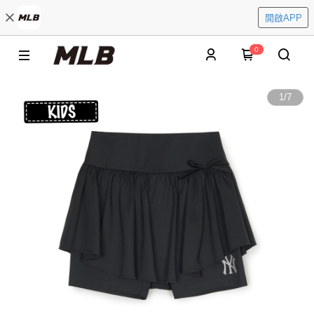
開啟APP
0
1
/
7