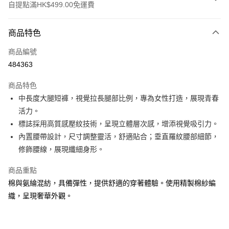
自提點滿HK$499.00免運費
付款方式
商品特色
信用卡
商品編號
Apple Pay
484363
Google Pay
商品特色
AlipayHK
中長度大腿短褲，視覺拉長腿部比例，專為女性打造，展現青春
活力。
WeChat Pay
標誌採用高質感壓紋技術，呈現立體層次感，增添視覺吸引力。
內置腰帶設計，尺寸調整靈活，舒適貼合；垂直羅紋腰部細節，
送貨方式
修飾腰線，展現纖細身形。
付款後順豐站及營業點
每筆HK$50.00，滿HK$499.00或以上免運費
商品重點
棉與氨綸混紡，具備彈性，提供舒適的穿著體驗。使用精製棉紗編
付款後順豐合作便利店
織，呈現奢華外觀。
每筆HK$50.00，滿HK$499.00或以上免運費
送貨上門免運優惠