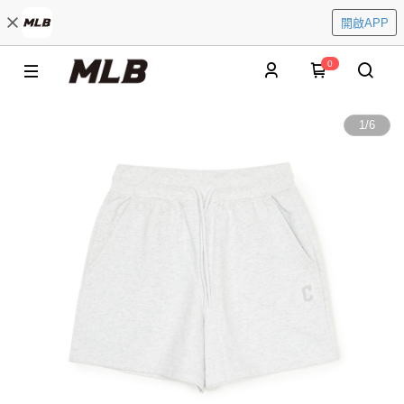
開啟APP
0
1
/
6