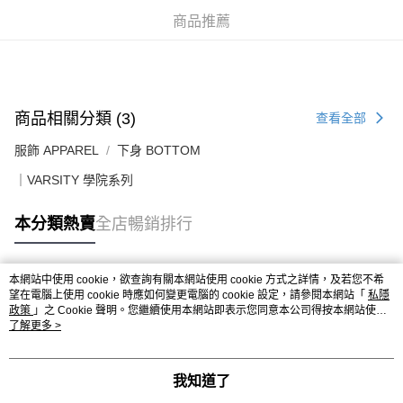
每筆HK$50.00，滿HK$499.00或以上免運費
商品推薦
配送至澳門
運費表
商品相關分類 (3)
查看全部
服飾 APPAREL
下身 BOTTOM
｜VARSITY 學院系列
本分類熱賣
全店暢銷排行
本網站中使用 cookie，欲查詢有關本網站使用 cookie 方式之詳情，及若您不希
熱門標籤
望在電腦上使用 cookie 時應如何變更電腦的 cookie 設定，請參閱本網站「
私隱
政策
」之 Cookie 聲明。您繼續使用本網站即表示您同意本公司得按本網站使用
條款之 Cookie 聲明使用 cookie。
了解更多 >
熱銷排行
最新商品
人氣推薦
我知道了