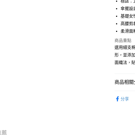
標誌：
WeChat P
傘擺設
基礎女
高腰剪
送貨方式
柔滑面
付款後順
商品重點
每筆HK$5
選用細支
形，並添加
付款後順
面織法，
每筆HK$5
送貨上門
商品相關分
每筆HK$5
服飾 APPA
配送至澳
分享
｜VARSI
推薦