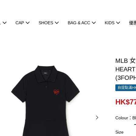
L
CAP
SHOES
BAG & ACC
KIDS
優
MLB 
HEART
(3FOP
自提點滿HK
HK$77
Colour：Bl
Size