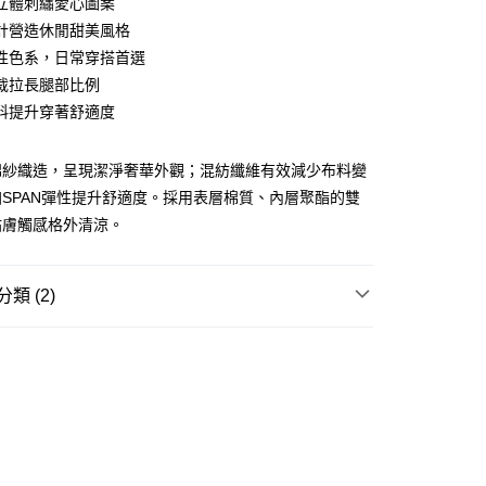
立體刺繡愛心圖案
ay
計營造休閒甜美風格
性色系，日常穿搭首選
裁拉長腿部比例
料提升穿著舒適度
豐站及營業點
0.00，滿HK$499.00或以上免運費
棉紗織造，呈現潔淨奢華外觀；混紡纖維有效減少布料變
SPAN彈性提升舒適度。採用表層棉質、內層聚酯的雙
豐合作便利店
貼膚觸感格外清涼。
0.00，滿HK$499.00或以上免運費
免運優惠
類 (2)
0.00，滿HK$499.00或以上免運費
REL
長版上衣/連身裙 ONE PIECE
門
運費表
TY 學院系列