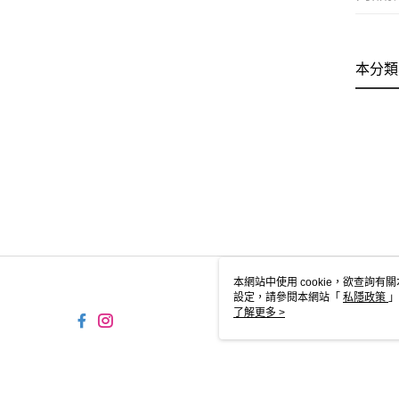
本分類
本網站中使用 cookie，欲查詢有關
設定，請參閱本網站「
私隱政策
」
用 cookie。
了解更多 >