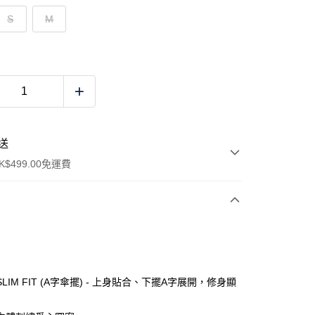
S
M
送
$499.00免運費
y
LIM FIT (A字傘擺) - 上身貼合、下擺A字展開，修身顯