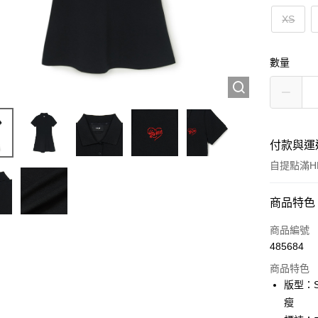
XS
數量
付款與運
自提點滿HK
付款方式
商品特色
信用卡
商品編號
485684
Apple Pay
商品特色
Google Pa
版型：S
瘦
AlipayHK