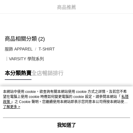
送貨上門免運優惠
商品推薦
每筆HK$50.00，滿HK$499.00或以上免運費
配送至澳門
運費表
商品相關分類 (2)
服飾 APPAREL
T-SHIRT
｜VARSITY 學院系列
本分類熱賣
全店暢銷排行
本網站中使用 cookie，欲查詢有關本網站使用 cookie 方式之詳情，及若您不希
熱門標籤
望在電腦上使用 cookie 時應如何變更電腦的 cookie 設定，請參閱本網站「
私隱
政策
」之 Cookie 聲明。您繼續使用本網站即表示您同意本公司得按本網站使用
條款之 Cookie 聲明使用 cookie。
了解更多 >
熱銷排行
最新商品
人氣推薦
我知道了