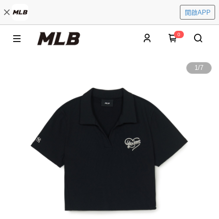
開啟APP
0
1
/
7