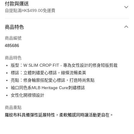
付款與運送
自提點滿HK$499.00免運費
付款方式
商品特色
信用卡
商品編號
Apple Pay
485686
Google Pay
商品特色
AlipayHK
版型：W SLIM CROP FIT - 專為女性設計的修身短版剪裁
標誌：立體刺繡愛心標誌，線條流暢柔美
WeChat Pay
亮點：修身輪廓搭配愛心標誌，打造時尚焦點
袖口同色系MLB Heritage Cure刺繡標誌
送貨方式
女性化開襟領設計
付款後順豐站及營業點
每筆HK$50.00，滿HK$499.00或以上免運費
商品重點
羅紋布料具備彈性延展特性，柔軟觸感同時讓活動更自在。
付款後順豐合作便利店
每筆HK$50.00，滿HK$499.00或以上免運費