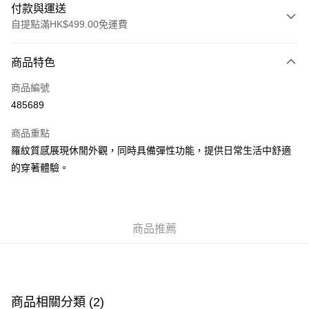
付款與運送
自提點滿HK$499.00免運費
付款方式
商品特色
信用卡
商品編號
Apple Pay
485689
Google Pay
商品重點
AlipayHK
羅紋質感展現休閒外觀，同時具備彈性功能，提供日常生活中舒適
的穿著體驗。
WeChat Pay
送貨方式
商品推薦
付款後順豐站及營業點
每筆HK$50.00，滿HK$499.00或以上免運費
付款後順豐合作便利店
每筆HK$50.00，滿HK$499.00或以上免運費
商品相關分類 (2)