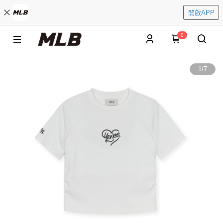
開啟APP
0
1
/
7