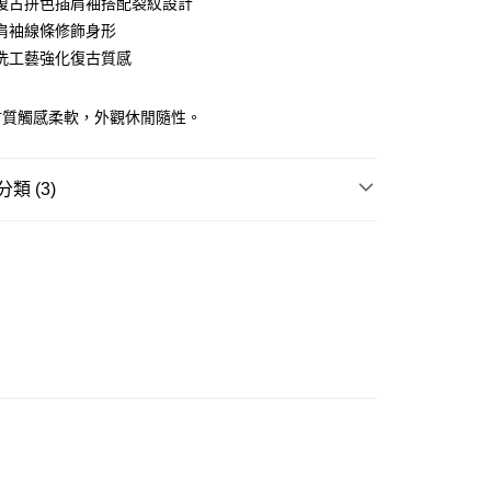
復古拼色插肩袖搭配裂紋設計
ay
肩袖線條修飾身形
洗工藝強化復古質感
材質觸感柔軟，外觀休閒隨性。
豐站及營業點
0.00，滿HK$499.00或以上免運費
類 (3)
豐合作便利店
REL
T-SHIRT
0.00，滿HK$499.00或以上免運費
TY 學院系列
免運優惠
UTDOOR 戶外街頭風
0.00，滿HK$499.00或以上免運費
門
運費表