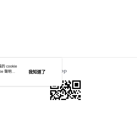
 cookie
e 聲明使
我知道了
官方APP
本站最佳瀏覽環境請使用Google Chrome、Firefox或Edge以上版本