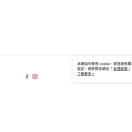
本網站中使用 cookie，欲查詢有關
設定，請參閱本網站「
私隱政策
」
用 cookie。
了解更多 >
HK-MWG1-61-205 Web2.
© 2026 by FNF HONG KONG LIMITED