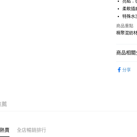
亮點：
WeChat P
柔軟插
特殊水
商品重點
送貨方式
棉聚混紡
付款後順
每筆HK$5
商品相關分
付款後順
服飾 APPA
每筆HK$5
分享
｜VARSI
送貨上門
｜HIP O
每筆HK$5
配送至澳
推薦
熱賣
全店暢銷排行