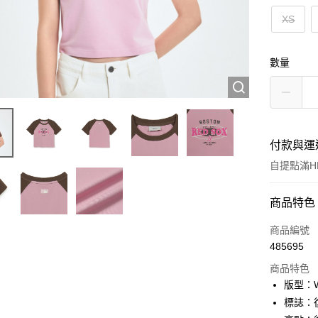
XS
數量
付款與運
自提點滿HK
付款方式
商品特色
信用卡
商品編號
485695
Apple Pay
商品特色
Google Pa
版型：W
標誌：
AlipayHK