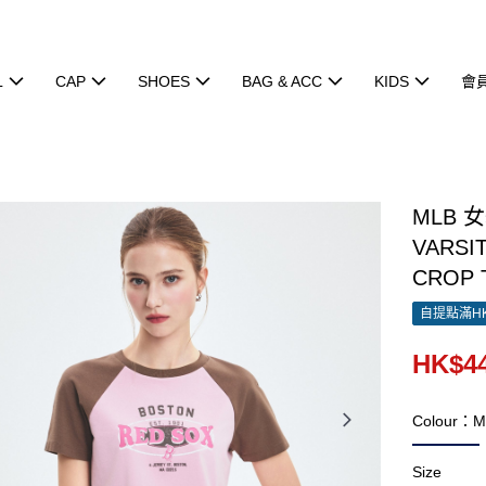
L
CAP
SHOES
BAG & ACC
KIDS
會
MLB 
VARSI
CROP 
自提點滿HK
HK$44
Colour：M
Size