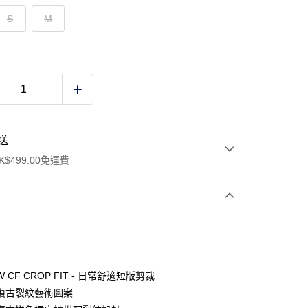
S
M
送
$499.00免運費
y
 CF CROP FIT - 日常舒適短版剪裁
復古裂紋藝術圖案