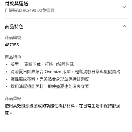
付款與運送
自提點滿HK$499.00免運費
付款方式
商品特色
信用卡
商品編號
Apple Pay
487355
Google Pay
商品特色
AlipayHK
版型： 寬鬆剪裁，打造自然隨性感
清涼夏日圖紋結合 Oversize 版型，輕鬆駕馭日常與度假風格
WeChat Pay
彈性羅紋布料，完美貼合身形並保持舒適度
採用涼感機能面料，即使盛夏也能清爽穿著
送貨方式
付款後順豐站及營業點
商品重點
每筆HK$50.00，滿HK$499.00或以上免運費
使用高效能紗線製成的功能性襯衫材料，在日常生活中保持舒適
感。
付款後順豐合作便利店
每筆HK$50.00，滿HK$499.00或以上免運費