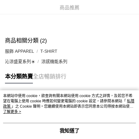
送貨上門免運優惠
商品推薦
每筆HK$50.00，滿HK$499.00或以上免運費
配送至澳門
運費表
商品相關分類 (2)
服飾 APPAREL
T-SHIRT
沁涼盛夏系列☀️
涼感機能系列
本分類熱賣
全店暢銷排行
本網站中使用 cookie，欲查詢有關本網站使用 cookie 方式之詳情，及若您不希
熱門標籤
望在電腦上使用 cookie 時應如何變更電腦的 cookie 設定，請參閱本網站「
私隱
政策
」之 Cookie 聲明。您繼續使用本網站即表示您同意本公司得按本網站使用
條款之 Cookie 聲明使用 cookie。
了解更多 >
熱銷排行
最新商品
人氣推薦
我知道了