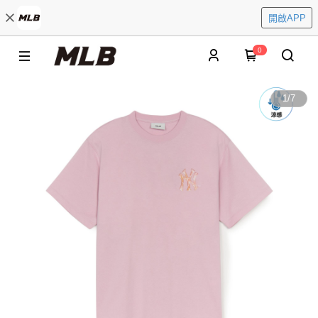
開啟APP
0
1
/
7