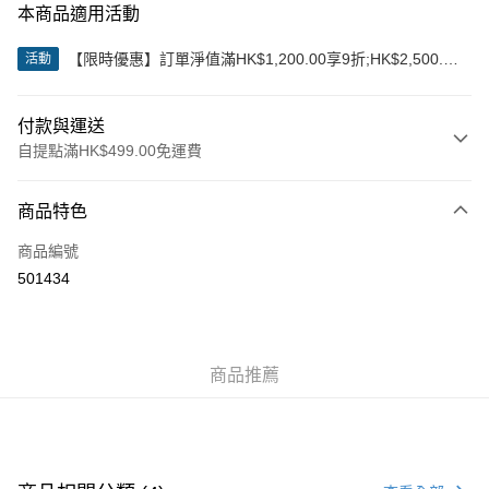
本商品適用活動
【限時優惠】訂單淨值滿HK$1,200.00享9折;HK$2,500.00
活動
享85折
付款與運送
自提點滿HK$499.00免運費
付款方式
商品特色
信用卡
商品編號
Apple Pay
501434
Google Pay
AlipayHK
商品推薦
WeChat Pay
送貨方式
付款後順豐站及營業點