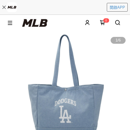
開啟APP
0
1
/
6