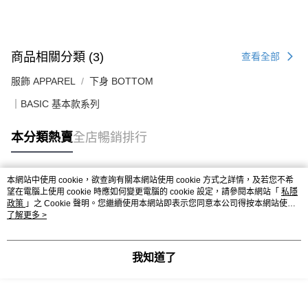
送貨上門免運優惠
每筆HK$50.00，滿HK$499.00或以上免運費
配送至澳門
運費表
商品相關分類 (3)
查看全部
服飾 APPAREL
下身 BOTTOM
｜BASIC 基本款系列
本分類熱賣
全店暢銷排行
本網站中使用 cookie，欲查詢有關本網站使用 cookie 方式之詳情，及若您不希
熱門標籤
望在電腦上使用 cookie 時應如何變更電腦的 cookie 設定，請參閱本網站「
私隱
政策
」之 Cookie 聲明。您繼續使用本網站即表示您同意本公司得按本網站使用
條款之 Cookie 聲明使用 cookie。
了解更多 >
熱銷排行
最新商品
人氣推薦
我知道了