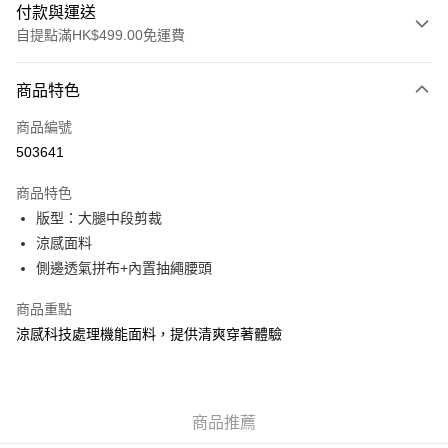
付款與運送
自提點滿HK$499.00免運費
付款方式
商品特色
信用卡
商品編號
Apple Pay
503641
Google Pay
商品特色
AlipayHK
版型：大腿中段剪裁
涼感面料
WeChat Pay
側邊透氣拼布+內置抽繩腰頭
送貨方式
商品重點
付款後順豐站及營業點
涼感科技處理機能面料，提供清爽穿著體驗
每筆HK$50.00，滿HK$499.00或以上免運費
付款後順豐合作便利店
商品推薦
每筆HK$50.00，滿HK$499.00或以上免運費