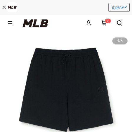
開啟APP
0
1
/
6