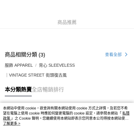
送貨上門免運優惠
每筆HK$50.00，滿HK$499.00或以上免運費
商品推薦
配送至澳門
運費表
商品相關分類 (3)
查看全部
服飾 APPAREL
背心 SLEEVELESS
｜VINTAGE STREET 街頭復古風
本分類熱賣
全店暢銷排行
本網站中使用 cookie，欲查詢有關本網站使用 cookie 方式之詳情，及若您不希
熱門標籤
望在電腦上使用 cookie 時應如何變更電腦的 cookie 設定，請參閱本網站「
私隱
政策
」之 Cookie 聲明。您繼續使用本網站即表示您同意本公司得按本網站使用
條款之 Cookie 聲明使用 cookie。
了解更多 >
熱銷排行
最新商品
人氣推薦