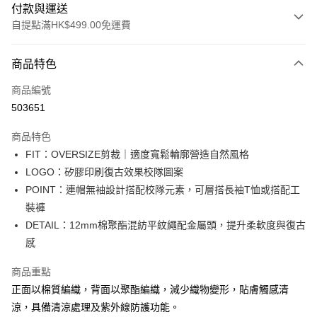
付款與運送
自提點滿HK$499.00免運費
付款方式
商品特色
信用卡
商品編號
Apple Pay
503651
Google Pay
商品特色
AlipayHK
FIT：OVERSIZE剪裁｜適度寬鬆輪廓營造自然風格
LOGO：矽膠印刷復古效果校隊圖案
WeChat Pay
POINT：連帽無袖設計搭配校隊元素，可層搭長袖T恤或搭配工
裝褲
送貨方式
DETAIL：12mm棉聚酯混紡平紋繩配金屬頭，提升柔軟度與復古
付款後順豐站及營業點
感
每筆HK$50.00，滿HK$499.00或以上免運費
商品重點
付款後順豐合作便利店
正面以棉質編織，背面以聚酯編織，減少織物變形，貼膚觸感清
每筆HK$50.00，滿HK$499.00或以上免運費
涼，具備清涼處理及紫外線防護功能。