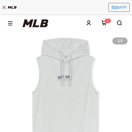
開啟APP
0
1
/
8