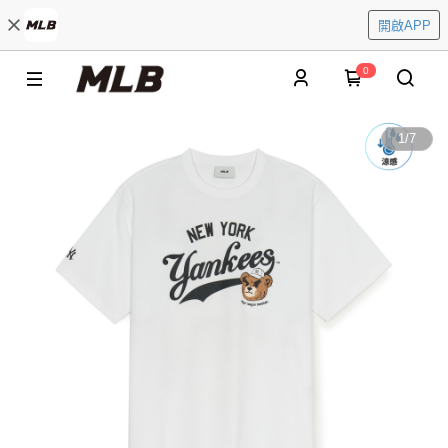
開啟APP
0
1
/
7