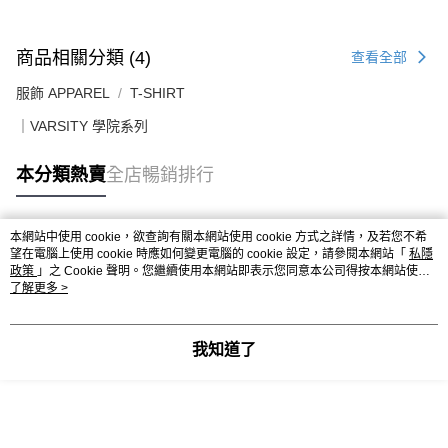
送貨上門免運優惠
每筆HK$50.00，滿HK$499.00或以上免運費
商品相關分類 (4)
查看全部
配送至澳門
運費表
服飾 APPAREL
T-SHIRT
｜VARSITY 學院系列
本分類熱賣
全店暢銷排行
本網站中使用 cookie，欲查詢有關本網站使用 cookie 方式之詳情，及若您不希
熱門標籤
望在電腦上使用 cookie 時應如何變更電腦的 cookie 設定，請參閱本網站「
私隱
政策
」之 Cookie 聲明。您繼續使用本網站即表示您同意本公司得按本網站使用
條款之 Cookie 聲明使用 cookie。
了解更多 >
熱銷排行
最新商品
人氣推薦
我知道了