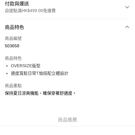
付款與運送
自提點滿HK$499.00免運費
付款方式
商品特色
信用卡
商品編號
Apple Pay
503658
Google Pay
商品特色
AlipayHK
OVERSIZE版型
適度寬鬆日常T恤搭配立體設計
WeChat Pay
商品重點
送貨方式
保持夏日涼爽機能，確保穿著舒適度。
付款後順豐站及營業點
每筆HK$50.00，滿HK$499.00或以上免運費
付款後順豐合作便利店
商品推薦
每筆HK$50.00，滿HK$499.00或以上免運費