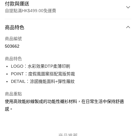
付款與運送
自提點滿HK$499.00免運費
付款方式
商品特色
信用卡
商品編號
Apple Pay
503662
Google Pay
商品特色
AlipayHK
LOGO：水彩效果DTP柔薄印刷
POINT：度假風圖案搭配寬版剪裁
WeChat Pay
DETAIL：涼感機能面料+彈性羅紋
送貨方式
商品重點
付款後順豐站及營業點
使用高效能紗線製成的功能性襯衫材料，在日常生活中保持舒適
每筆HK$50.00，滿HK$499.00或以上免運費
感。
付款後順豐合作便利店
每筆HK$50.00，滿HK$499.00或以上免運費
商品推薦