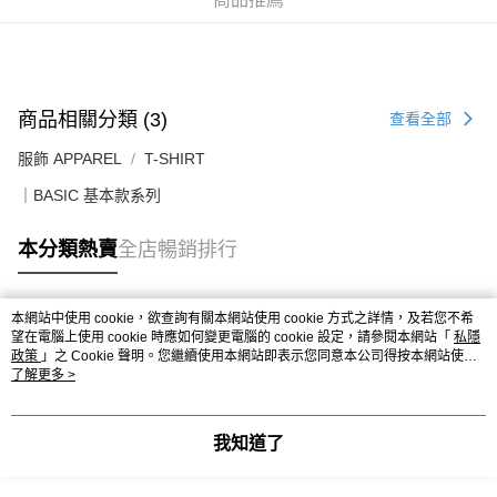
送貨上門免運優惠
每筆HK$50.00，滿HK$499.00或以上免運費
配送至澳門
運費表
商品相關分類 (3)
查看全部
服飾 APPAREL
T-SHIRT
｜BASIC 基本款系列
本分類熱賣
全店暢銷排行
本網站中使用 cookie，欲查詢有關本網站使用 cookie 方式之詳情，及若您不希
熱門標籤
望在電腦上使用 cookie 時應如何變更電腦的 cookie 設定，請參閱本網站「
私隱
政策
」之 Cookie 聲明。您繼續使用本網站即表示您同意本公司得按本網站使用
條款之 Cookie 聲明使用 cookie。
了解更多 >
熱銷排行
最新商品
人氣推薦
我知道了