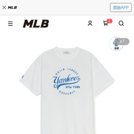
開啟APP
0
1
/
7