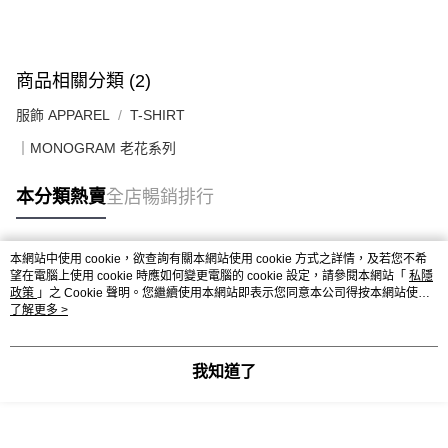
送貨上門免運優惠
每筆HK$50.00，滿HK$499.00或以上免運費
配送至澳門
運費表
商品相關分類 (2)
服飾 APPAREL
T-SHIRT
｜MONOGRAM 老花系列
本分類熱賣
全店暢銷排行
本網站中使用 cookie，欲查詢有關本網站使用 cookie 方式之詳情，及若您不希
熱門標籤
望在電腦上使用 cookie 時應如何變更電腦的 cookie 設定，請參閱本網站「
私隱
政策
」之 Cookie 聲明。您繼續使用本網站即表示您同意本公司得按本網站使用
條款之 Cookie 聲明使用 cookie。
了解更多 >
熱銷排行
最新商品
人氣推薦
我知道了