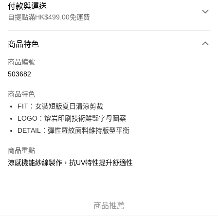
付款與運送
自提點滿HK$499.00免運費
付款方式
商品特色
信用卡
商品編號
Apple Pay
503682
Google Pay
商品特色
AlipayHK
FIT：女裝短版夏日清涼剪裁
LOGO：熔岩印刷技術鮮豔字母圖案
WeChat Pay
DETAIL：彈性羅紋面料維持版型平衡
送貨方式
商品重點
付款後順豐站及營業點
涼感機能紗線製作，抗UV特性提升舒適性
每筆HK$50.00，滿HK$499.00或以上免運費
付款後順豐合作便利店
商品推薦
每筆HK$50.00，滿HK$499.00或以上免運費