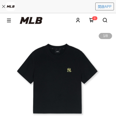
開啟APP
0
1
/
8