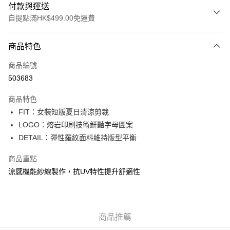
付款與運送
自提點滿HK$499.00免運費
付款方式
商品特色
信用卡
商品編號
Apple Pay
503683
Google Pay
商品特色
AlipayHK
FIT：女裝短版夏日清涼剪裁
LOGO：熔岩印刷技術鮮豔字母圖案
WeChat Pay
DETAIL：彈性羅紋面料維持版型平衡
送貨方式
商品重點
付款後順豐站及營業點
涼感機能紗線製作，抗UV特性提升舒適性
每筆HK$50.00，滿HK$499.00或以上免運費
付款後順豐合作便利店
商品推薦
每筆HK$50.00，滿HK$499.00或以上免運費