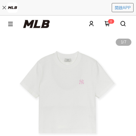
開啟APP
0
1
/
7