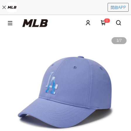
開啟APP
0
1
/
7