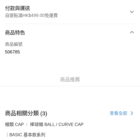
付款與運送
自提點滿HK$499.00免運費
付款方式
商品特色
信用卡
商品編號
Apple Pay
506785
Google Pay
AlipayHK
商品推薦
WeChat Pay
送貨方式
付款後順豐站及營業點
商品相關分類 (3)
查看全部
每筆HK$50.00，滿HK$499.00或以上免運費
帽類 CAP
棒球帽 BALL / CURVE CAP
付款後順豐合作便利店
｜BASIC 基本款系列
每筆HK$50.00，滿HK$499.00或以上免運費