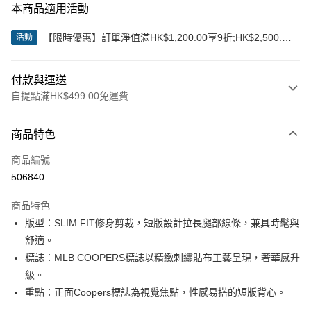
本商品適用活動
【限時優惠】訂單淨值滿HK$1,200.00享9折;HK$2,500.00
活動
享85折
付款與運送
自提點滿HK$499.00免運費
付款方式
商品特色
信用卡
商品編號
Apple Pay
506840
Google Pay
商品特色
AlipayHK
版型：SLIM FIT修身剪裁，短版設計拉長腿部線條，兼具時髦與
舒適。
WeChat Pay
標誌：MLB COOPERS標誌以精緻刺繡貼布工藝呈現，奢華感升
級。
送貨方式
重點：正面Coopers標誌為視覺焦點，性感易搭的短版背心。
付款後順豐站及營業點