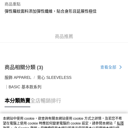
每筆HK$50.00，滿HK$499.00或以上免運費
商品重點
彈性羅紋面料添加彈性纖維，貼合身形且延展性極佳
付款後順豐合作便利店
每筆HK$50.00，滿HK$499.00或以上免運費
送貨上門免運優惠
商品推薦
每筆HK$50.00，滿HK$499.00或以上免運費
配送至澳門
運費表
商品相關分類 (3)
查看全部
服飾 APPAREL
背心 SLEEVELESS
｜BASIC 基本款系列
本分類熱賣
全店暢銷排行
本網站中使用 cookie，欲查詢有關本網站使用 cookie 方式之詳情，及若您不希
熱門標籤
望在電腦上使用 cookie 時應如何變更電腦的 cookie 設定，請參閱本網站「
私隱