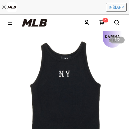
開啟APP
0
1
/
2