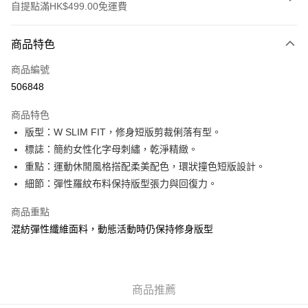
自提點滿HK$499.00免運費
付款方式
商品特色
信用卡
商品編號
Apple Pay
506848
Google Pay
商品特色
AlipayHK
版型：W SLIM FIT，修身短版剪裁俐落有型。
標誌：簡約女性化字母刺繡，乾淨精緻。
WeChat Pay
重點：運動休閒風格搭配柔美配色，環狀撞色短版設計。
細節：彈性羅紋布料保持版型張力與回復力。
送貨方式
付款後順豐站及營業點
商品重點
每筆HK$50.00，滿HK$499.00或以上免運費
混紡彈性纖維面料，動態活動時仍保持修身版型
付款後順豐合作便利店
每筆HK$50.00，滿HK$499.00或以上免運費
商品推薦
送貨上門免運優惠