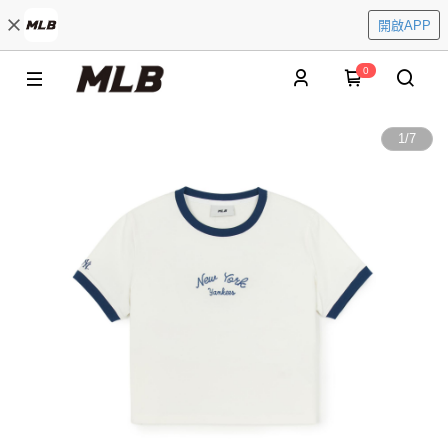
開啟APP
0
1
/
7