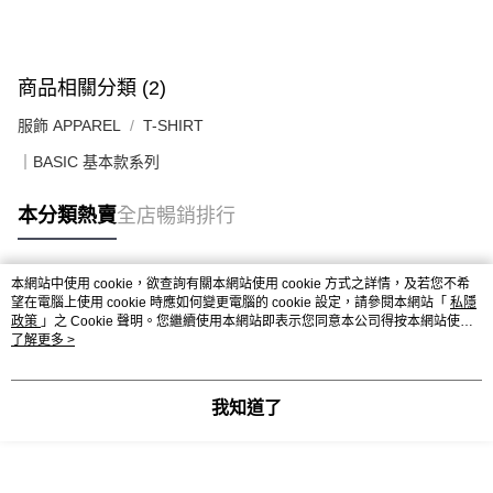
每筆HK$50.00，滿HK$499.00或以上免運費
配送至澳門
運費表
商品相關分類 (2)
服飾 APPAREL
T-SHIRT
｜BASIC 基本款系列
本分類熱賣
全店暢銷排行
本網站中使用 cookie，欲查詢有關本網站使用 cookie 方式之詳情，及若您不希
熱門標籤
望在電腦上使用 cookie 時應如何變更電腦的 cookie 設定，請參閱本網站「
私隱
政策
」之 Cookie 聲明。您繼續使用本網站即表示您同意本公司得按本網站使用
條款之 Cookie 聲明使用 cookie。
了解更多 >
熱銷排行
最新商品
人氣推薦
我知道了