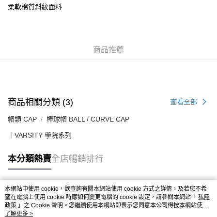
每筆HK$50.00，滿HK$499.00或以上免運費
柔軟棉質斜紋面料
付款後順豐合作便利店
每筆HK$50.00，滿HK$499.00或以上免運費
商品推薦
送貨上門免運優惠
每筆HK$50.00，滿HK$499.00或以上免運費
配送至澳門
運費表
商品相關分類 (3)
查看全部
帽類 CAP
棒球帽 BALL / CURVE CAP
｜VARSITY 學院系列
本分類熱賣
全店暢銷排行
本網站中使用 cookie，欲查詢有關本網站使用 cookie 方式之詳情，及若您不希
熱門標籤
望在電腦上使用 cookie 時應如何變更電腦的 cookie 設定，請參閱本網站「
私隱
政策
」之 Cookie 聲明。您繼續使用本網站即表示您同意本公司得按本網站使用
條款之 Cookie 聲明使用 cookie。
了解更多 >
熱銷排行
最新商品
人氣推薦