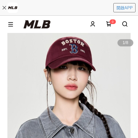
開啟APP
0
1
/
8