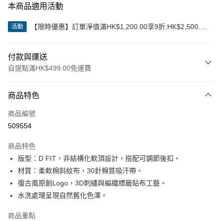
本商品適用活動
【限時優惠】訂單淨值滿HK$1,200.00享9折;HK$2,500.00
活動
享85折
付款與運送
自提點滿HK$499.00免運費
付款方式
商品特色
信用卡
商品編號
Apple Pay
509554
Google Pay
商品特色
AlipayHK
版型：D FIT，非結構化軟頂設計，搭配可調節後扣。
材質：柔軟棉斜紋布，30針棉質吸汗帶。
WeChat Pay
復古風原創Logo，3D刺繡與編織標籤貼布工藝。
水洗處理呈現自然舊化色澤。
送貨方式
付款後順豐站及營業點
商品重點