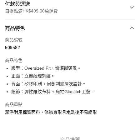
付款與運送
自提點滿HK$499.00免運費
付款方式
商品特色
信用卡
商品編號
Apple Pay
509582
Google Pay
商品特色
AlipayHK
版型：Oversized Fit，慵懶街頭風。
正面：立體紋理刺繡。
WeChat Pay
背面：矽膠印刷 + 局部刺繡層次設計。
細節：彈性羅紋布料 + 肩袖Glastitch工藝。
送貨方式
付款後順豐站及營業點
商品重點
每筆HK$50.00，滿HK$499.00或以上免運費
潔淨耐用棉質面料，修飾身形且水洗後不易變形
付款後順豐合作便利店
每筆HK$50.00，滿HK$499.00或以上免運費
商品推薦