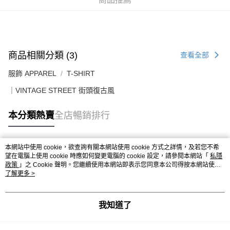
送貨上門免運優惠
每筆HK$50.00，滿HK$499.00或以上免運費
配送至澳門
運費表
商品相關分類 (3)
查看全部
服飾 APPAREL
T-SHIRT
｜VINTAGE STREET 街頭復古風
本分類熱賣
全店暢銷排行
本網站中使用 cookie，欲查詢有關本網站使用 cookie 方式之詳情，及若您不希
熱門標籤
望在電腦上使用 cookie 時應如何變更電腦的 cookie 設定，請參閱本網站「
私隱
政策
」之 Cookie 聲明。您繼續使用本網站即表示您同意本公司得按本網站使用
條款之 Cookie 聲明使用 cookie。
了解更多 >
熱銷排行
最新商品
人氣推薦
我知道了