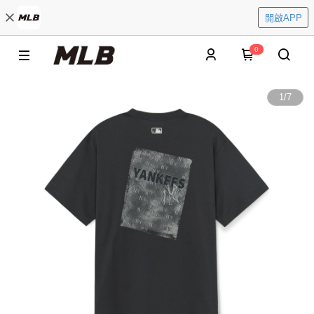
開啟APP
0
1
/
7