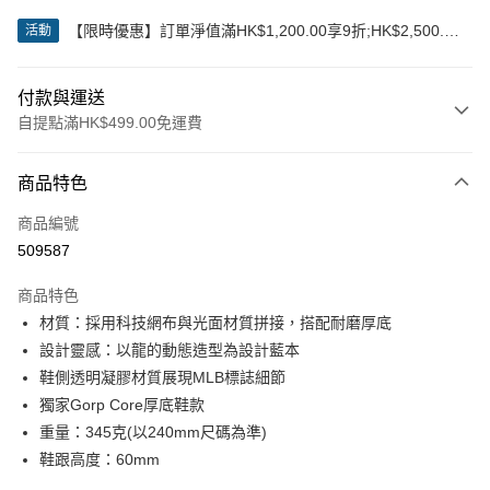
【限時優惠】訂單淨值滿HK$1,200.00享9折;HK$2,500.00
活動
享85折
付款與運送
自提點滿HK$499.00免運費
付款方式
商品特色
信用卡
商品編號
Apple Pay
509587
Google Pay
商品特色
AlipayHK
材質：採用科技網布與光面材質拼接，搭配耐磨厚底
設計靈感：以龍的動態造型為設計藍本
WeChat Pay
鞋側透明凝膠材質展現MLB標誌細節
獨家Gorp Core厚底鞋款
送貨方式
重量：345克(以240mm尺碼為準)
付款後順豐站及營業點
鞋跟高度：60mm
每筆HK$50.00，滿HK$499.00或以上免運費