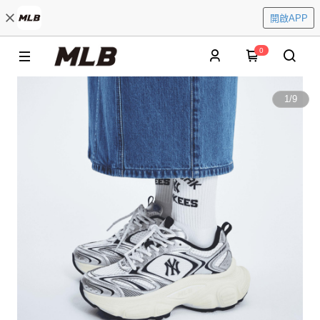
開啟APP
0
1
/
9