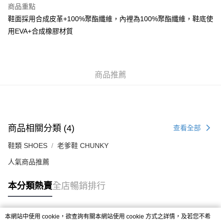
商品重點
付款後順豐合作便利店
鞋面採用合成皮革+100%聚酯纖維，內裡為100%聚酯纖維，鞋底使
每筆HK$50.00，滿HK$499.00或以上免運費
用EVA+合成橡膠材質
送貨上門免運優惠
每筆HK$50.00，滿HK$499.00或以上免運費
商品推薦
配送至澳門
運費表
商品相關分類 (4)
查看全部
鞋類 SHOES
老爹鞋 CHUNKY
人氣商品推薦
本分類熱賣
全店暢銷排行
本網站中使用 cookie，欲查詢有關本網站使用 cookie 方式之詳情，及若您不希