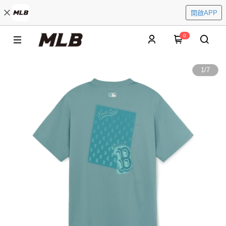
開啟APP
0
1
/
7