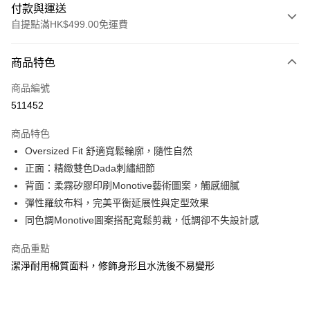
付款與運送
自提點滿HK$499.00免運費
付款方式
商品特色
信用卡
商品編號
Apple Pay
511452
Google Pay
商品特色
AlipayHK
Oversized Fit 舒適寬鬆輪廓，隨性自然
正面：精緻雙色Dada刺繡細節
WeChat Pay
背面：柔霧矽膠印刷Monotive藝術圖案，觸感細膩
彈性羅紋布料，完美平衡延展性與定型效果
送貨方式
同色調Monotive圖案搭配寬鬆剪裁，低調卻不失設計感
付款後順豐站及營業點
每筆HK$50.00，滿HK$499.00或以上免運費
商品重點
潔淨耐用棉質面料，修飾身形且水洗後不易變形
付款後順豐合作便利店
每筆HK$50.00，滿HK$499.00或以上免運費