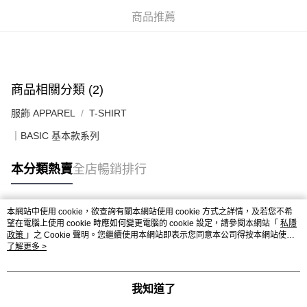
送貨上門免運優惠
商品推薦
每筆HK$50.00，滿HK$499.00或以上免運費
配送至澳門
運費表
商品相關分類 (2)
服飾 APPAREL
T-SHIRT
｜BASIC 基本款系列
本分類熱賣
全店暢銷排行
本網站中使用 cookie，欲查詢有關本網站使用 cookie 方式之詳情，及若您不希
熱門標籤
望在電腦上使用 cookie 時應如何變更電腦的 cookie 設定，請參閱本網站「
私隱
政策
」之 Cookie 聲明。您繼續使用本網站即表示您同意本公司得按本網站使用
條款之 Cookie 聲明使用 cookie。
了解更多 >
熱銷排行
最新商品
人氣推薦
我知道了