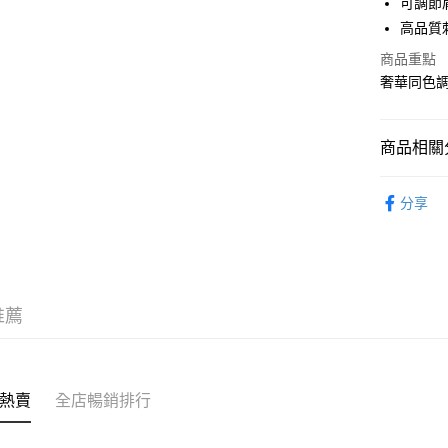
可調節
WeChat P
高品質
商品重點
奢華同色調
送貨方式
付款後順
商品相關分
每筆HK$5
包/袋 BAG
付款後順
分享
每筆HK$5
｜BASIC
送貨上門
每筆HK$5
推薦
配送至澳
熱賣
全店暢銷排行