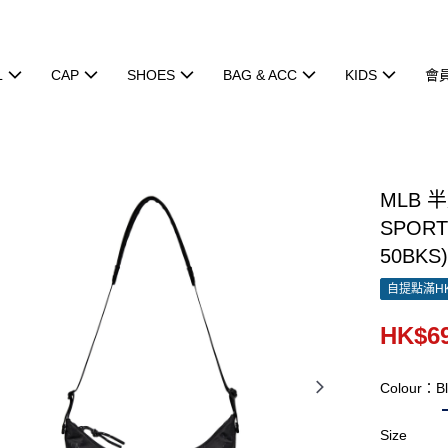
L
CAP
SHOES
BAG & ACC
KIDS
會
MLB 
SPORT
50BKS
自提點滿HK
HK$69
Colour：Bl
Size