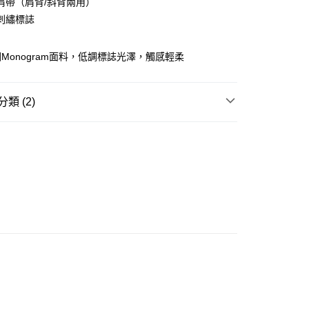
肩帶（肩背/斜背兩用）
ay
刺繡標誌
Monogram面料，低調標誌光澤，觸感輕柔
豐站及營業點
類 (2)
0.00，滿HK$499.00或以上免運費
半月包/腋下包 HOBO BAG
豐合作便利店
0.00，滿HK$499.00或以上免運費
 基本款系列
免運優惠
0.00，滿HK$499.00或以上免運費
門
運費表