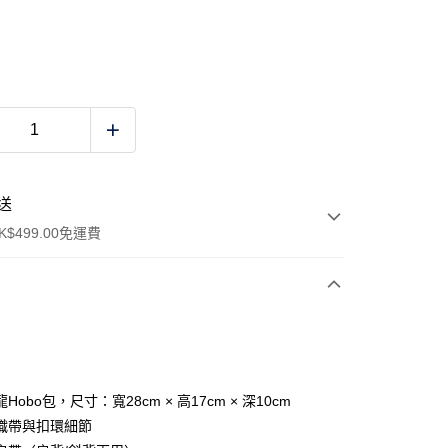
送
$499.00免運費
y
Hobo包，尺寸：寬28cm × 高17cm × 深10cm
織帶與扣環細節