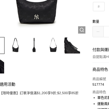
F
數量
付款與運
自提點滿HK
付款方式
商品特色
信用卡
商品編號
適用活動
517774
Apple Pay
商品特色
【限時優惠】訂單淨值滿$1,200享9折;$2,500享85折
Google Pa
單色尼龍
運動風
AlipayHK