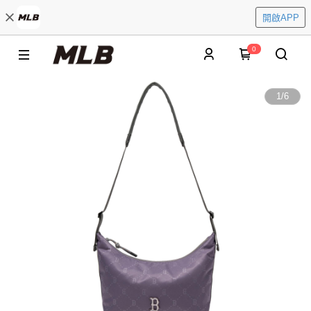
開啟APP
0
1
/
6