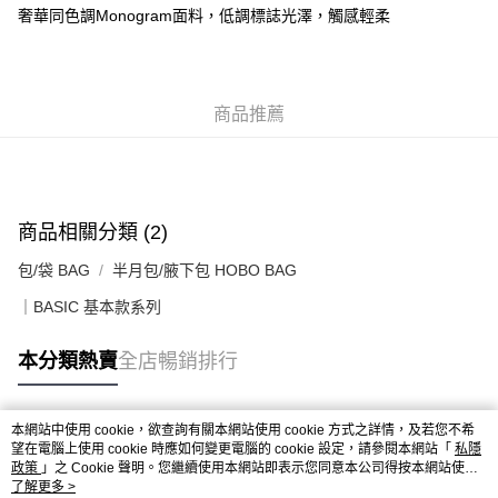
每筆HK$50.00，滿HK$499.00或以上免運費
奢華同色調Monogram面料，低調標誌光澤，觸感輕柔
付款後順豐合作便利店
每筆HK$50.00，滿HK$499.00或以上免運費
商品推薦
送貨上門免運優惠
每筆HK$50.00，滿HK$499.00或以上免運費
配送至澳門
運費表
商品相關分類 (2)
包/袋 BAG
半月包/腋下包 HOBO BAG
｜BASIC 基本款系列
本分類熱賣
全店暢銷排行
本網站中使用 cookie，欲查詢有關本網站使用 cookie 方式之詳情，及若您不希
熱門標籤
望在電腦上使用 cookie 時應如何變更電腦的 cookie 設定，請參閱本網站「
私隱
政策
」之 Cookie 聲明。您繼續使用本網站即表示您同意本公司得按本網站使用
條款之 Cookie 聲明使用 cookie。
了解更多 >
熱銷排行
最新商品
人氣推薦