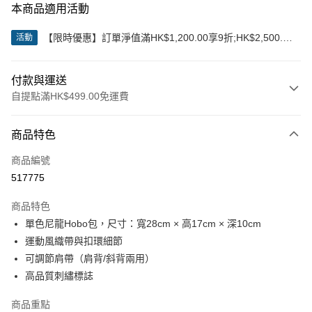
本商品適用活動
【限時優惠】訂單淨值滿HK$1,200.00享9折;HK$2,500.00
活動
享85折
付款與運送
自提點滿HK$499.00免運費
付款方式
商品特色
信用卡
商品編號
Apple Pay
517775
Google Pay
商品特色
AlipayHK
單色尼龍Hobo包，尺寸：寬28cm × 高17cm × 深10cm
運動風織帶與扣環細節
WeChat Pay
可調節肩帶（肩背/斜背兩用）
高品質刺繡標誌
送貨方式
付款後順豐站及營業點
商品重點