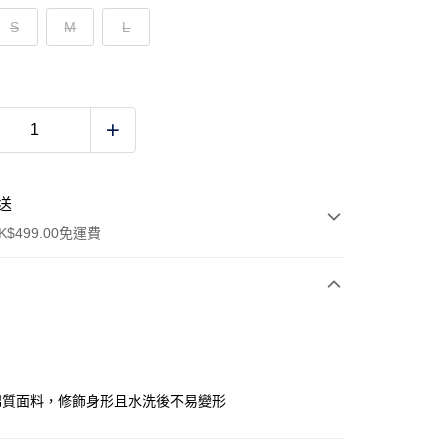
S
M
L
送
$499.00免運費
y
棉質面料，修飾身形且水洗後不易變形