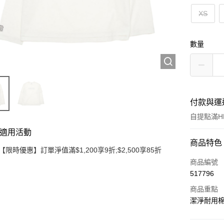
XS
數量
付款與運
自提點滿HK
適用活動
付款方式
商品特色
【限時優惠】訂單淨值滿$1,200享9折;$2,500享85折
信用卡
商品編號
517796
Apple Pay
商品重點
Google Pa
潔淨耐用
AlipayHK