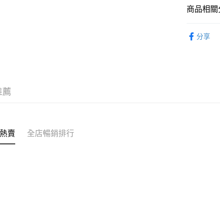
商品相關分
WeChat P
服飾 APPA
分享
送貨方式
｜MONO
付款後順
每筆HK$5
推薦
付款後順
每筆HK$5
送貨上門
熱賣
全店暢銷排行
每筆HK$5
配送至澳