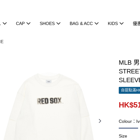
L
CAP
SHOES
BAG & ACC
KIDS
優
IE
MLB 
STREE
SLEEVE
自提點滿HK
HK$51
Colour：Iv
Size