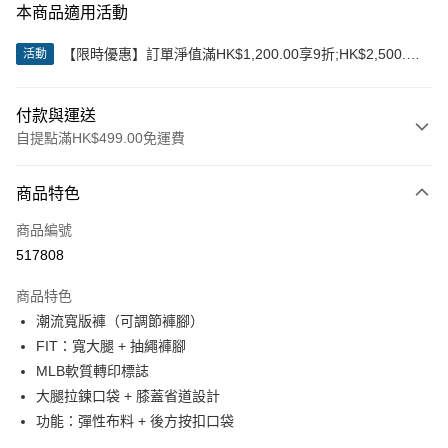
本商品適用活動
【限時優惠】訂單淨值滿HK$1,200.00享9折;HK$2,500.00
活動
享85折
付款與運送
自提點滿HK$499.00免運費
付款方式
商品特色
信用卡
商品編號
Apple Pay
517808
Google Pay
商品特色
AlipayHK
潮流寬版褲（可調節褲腳）
FIT：寬大腿 + 抽繩褲腳
WeChat Pay
MLB軟質轉印標誌
大腿拉鍊口袋 + 膝蓋省道設計
送貨方式
功能：彈性布料 + 後方按扣口袋
付款後順豐站及營業點