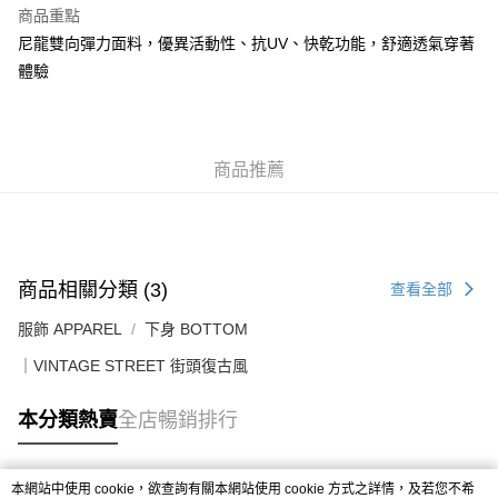
每筆HK$50.00，滿HK$499.00或以上免運費
商品重點
尼龍雙向彈力面料，優異活動性、抗UV、快乾功能，舒適透氣穿著
付款後順豐合作便利店
體驗
每筆HK$50.00，滿HK$499.00或以上免運費
送貨上門免運優惠
每筆HK$50.00，滿HK$499.00或以上免運費
商品推薦
配送至澳門
運費表
商品相關分類 (3)
查看全部
服飾 APPAREL
下身 BOTTOM
｜VINTAGE STREET 街頭復古風
本分類熱賣
全店暢銷排行
本網站中使用 cookie，欲查詢有關本網站使用 cookie 方式之詳情，及若您不希