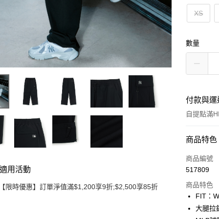
XS
數量
付款與運
自提點滿HK
付款方式
商品特色
信用卡
商品編號
適用活動
517809
Apple Pay
商品特色
【限時優惠】訂單淨值滿$1,200享9折;$2,500享85折
Google Pa
FIT：
大腿拉
AlipayHK