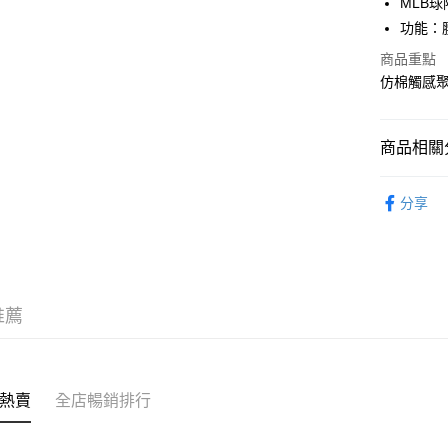
MLB
WeChat P
功能：腰
商品重點
仿棉觸感
送貨方式
付款後順
商品相關分
每筆HK$5
服飾 APPA
付款後順
分享
每筆HK$5
人氣商品
送貨上門
｜VINTA
每筆HK$5
｜BASIC
推薦
配送至澳
KARINA專
｜GORPC
熱賣
全店暢銷排行