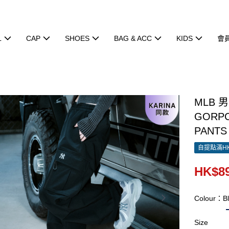
L
CAP
SHOES
BAG & ACC
KIDS
會
MLB 
GORPC
PANTS
自提點滿HK
HK$89
Colour：Bl
Size