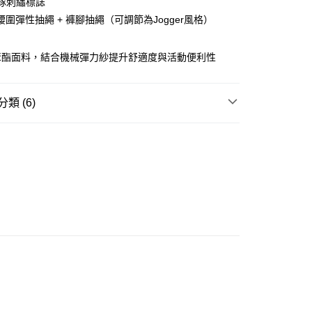
球隊刺繡標誌
ay
圍彈性抽繩 + 褲腳抽繩（可調節為Jogger風格）
聚酯面料，結合機械彈力紗提升舒適度與活動便利性
豐站及營業點
類 (6)
0.00，滿HK$499.00或以上免運費
REL
下身 BOTTOM
豐合作便利店
0.00，滿HK$499.00或以上免運費
推薦
免運優惠
GE STREET 街頭復古風
0.00，滿HK$499.00或以上免運費
 基本款系列
門
運費表
區❤️
ORE系列