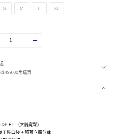
S
M
L
XL
送
$499.00免運費
y
WIDE FIT（大腿寬鬆）
鍊工裝口袋 + 膝蓋立體剪裁