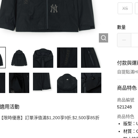
XS
數量
付款與運
自提點滿HK
付款方式
商品特色
信用卡
商品編號
適用活動
521248
Apple Pay
商品特色
【限時優惠】訂單淨值滿$1,200享9折;$2,500享85折
Google Pa
版型：U
材質：G
AlipayHK