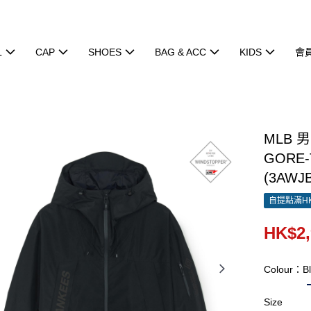
L
CAP
SHOES
BAG & ACC
KIDS
會
MLB 
GORE-
(3AWJB
自提點滿HK
HK$2,
Colour：Bl
Size