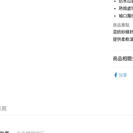
防水拉鍊
WeChat P
熱熔處
袖口魔
商品重點
送貨方式
混紡紗線針
付款後順
提供柔軟
每筆HK$5
付款後順
商品相關分
每筆HK$5
服飾 APPA
送貨上門
分享
每筆HK$5
配送至澳
推薦