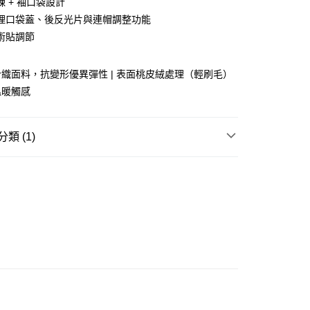
 + 袖口袋設計
ay
理口袋蓋、後反光片與連帽調整功能
術貼調節
織面料，抗變形優異彈性 | 表面桃皮絨處理（輕刷毛）
豐站及營業點
溫暖觸感
0.00，滿HK$499.00或以上免運費
豐合作便利店
類 (1)
0.00，滿HK$499.00或以上免運費
REL
外套/風褸 OUTER
免運優惠
0.00，滿HK$499.00或以上免運費
門
運費表