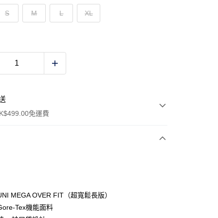
S
M
L
XL
送
$499.00免運費
y
NI MEGA OVER FIT（超寬鬆長版）
ore-Tex機能面料