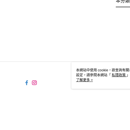
本分類
本網站中使用 cookie，欲查詢有關
設定，請參閱本網站「
私隱政策
」
用 cookie。
了解更多 >