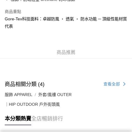
每筆HK$50.00，滿HK$499.00或以上免運費
商品重點
付款後順豐合作便利店
Gore-Tex科技面料：卓越防風 ‧ 透氣 ‧ 防水功能 ─ 頂級性能材質
每筆HK$50.00，滿HK$499.00或以上免運費
代表
送貨上門免運優惠
每筆HK$50.00，滿HK$499.00或以上免運費
商品推薦
配送至澳門
運費表
商品相關分類 (4)
查看全部
服飾 APPAREL
外套/風褸 OUTER
｜HIP OUTDOOR 戶外街頭風
本分類熱賣
全店暢銷排行