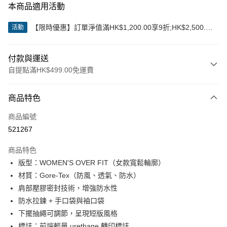
本商品適用活動
【限時優惠】訂單淨值滿HK$1,200.00享9折;HK$2,500.00
活動
享85折
付款與運送
自提點滿HK$499.00免運費
付款方式
商品特色
信用卡
商品編號
Apple Pay
521267
Google Pay
商品特色
AlipayHK
版型：WOMEN'S OVER FIT（女款寬鬆輪廓）
材質：Gore-Tex（防風、透氣、防水）
WeChat Pay
肩部壓膠密封技術，增強防水性
防水拉鍊 + 手口袋與袖口袋
送貨方式
下擺抽繩可調節，呈現短版風格
付款後順豐站及營業點
標誌：前端輕量 urethane 轉印標誌