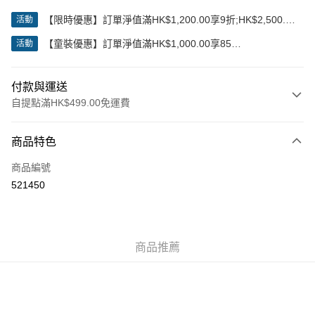
【限時優惠】訂單淨值滿HK$1,200.00享9折;HK$2,500.00
活動
享85折
【童裝優惠】訂單淨值滿HK$1,000.00享85
活動
折;HK$2,000.00享8折
付款與運送
自提點滿HK$499.00免運費
付款方式
商品特色
信用卡
商品編號
Apple Pay
521450
Google Pay
AlipayHK
商品推薦
WeChat Pay
送貨方式
付款後順豐站及營業點