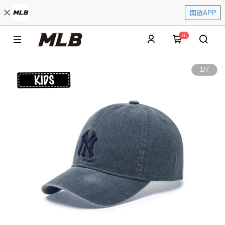
開啟APP
0
1
/
7