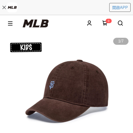
開啟APP
0
1
/
7