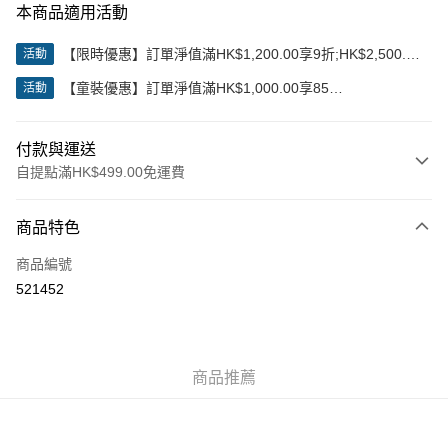
本商品適用活動
【限時優惠】訂單淨值滿HK$1,200.00享9折;HK$2,500.00
活動
享85折
【童裝優惠】訂單淨值滿HK$1,000.00享85
活動
折;HK$2,000.00享8折
付款與運送
自提點滿HK$499.00免運費
付款方式
商品特色
信用卡
商品編號
Apple Pay
521452
Google Pay
AlipayHK
商品推薦
WeChat Pay
送貨方式