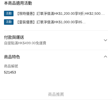
本商品適用活動
【限時優惠】訂單淨值滿HK$1,200.00享9折;HK$2,500.00
活動
享85折
【童裝優惠】訂單淨值滿HK$1,000.00享85
活動
折;HK$2,000.00享8折
付款與運送
自提點滿HK$499.00免運費
付款方式
商品特色
信用卡
商品編號
Apple Pay
521453
Google Pay
AlipayHK
商品推薦
WeChat Pay
送貨方式