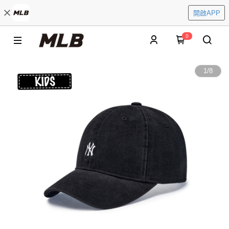
開啟APP
0
1
/
8