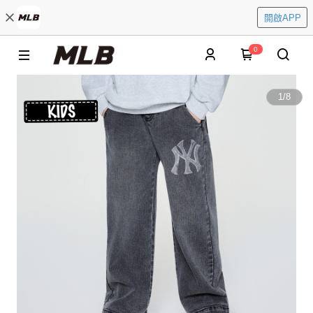
開啟APP
0
1
/
8