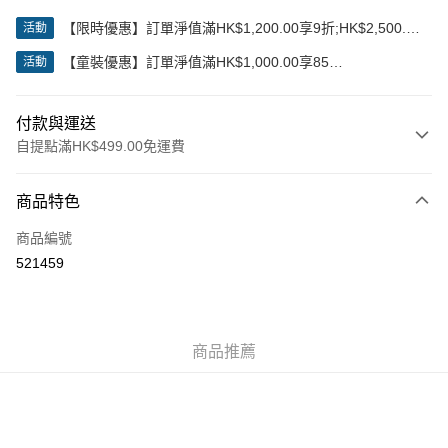
【限時優惠】訂單淨值滿HK$1,200.00享9折;HK$2,500.00
活動
享85折
【童裝優惠】訂單淨值滿HK$1,000.00享85
活動
折;HK$2,000.00享8折
付款與運送
自提點滿HK$499.00免運費
付款方式
商品特色
信用卡
商品編號
Apple Pay
521459
Google Pay
AlipayHK
商品推薦
WeChat Pay
送貨方式
付款後順豐站及營業點