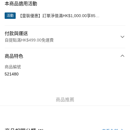
本商品適用活動
【童裝優惠】訂單淨值滿HK$1,000.00享85
活動
折;HK$2,000.00享8折
付款與運送
自提點滿HK$499.00免運費
付款方式
商品特色
信用卡
商品編號
Apple Pay
521480
Google Pay
AlipayHK
商品推薦
WeChat Pay
送貨方式
付款後順豐站及營業點