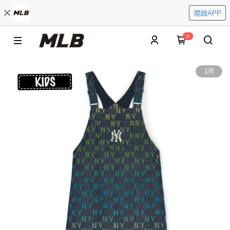
開啟APP
0
1
/
8