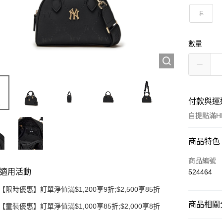
F
數量
付款與運
自提點滿HK
付款方式
商品特色
信用卡
商品編號
適用活動
524464
Apple Pay
【限時優惠】訂單淨值滿$1,200享9折;$2,500享85折
Google Pa
商品相關分
【童裝優惠】訂單淨值滿$1,000享85折;$2,000享8折
AlipayHK