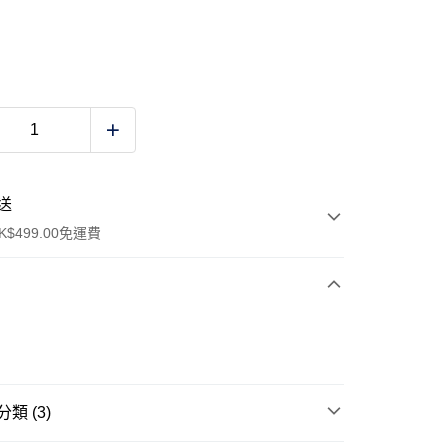
送
$499.00免運費
y
類 (3)