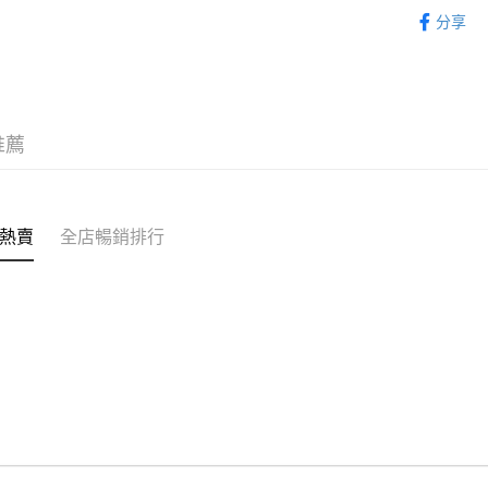
童裝 KIDS
分享
WeChat P
｜HIP O
｜BASIC
送貨方式
付款後順
推薦
每筆HK$5
付款後順
每筆HK$5
熱賣
全店暢銷排行
送貨上門
每筆HK$5
配送至澳