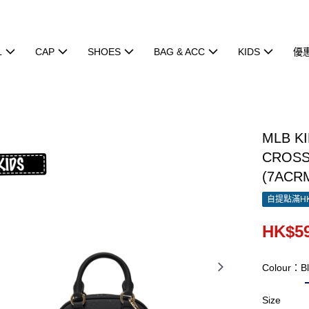
L
CAP
SHOES
BAG & ACC
KIDS
優
MLB K
CROS
(7ACR
自提點滿HK
HK$59
Colour：Bl
Size