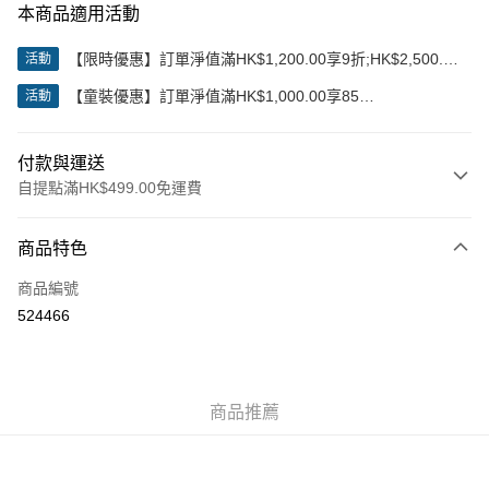
本商品適用活動
【限時優惠】訂單淨值滿HK$1,200.00享9折;HK$2,500.00
活動
享85折
【童裝優惠】訂單淨值滿HK$1,000.00享85
活動
折;HK$2,000.00享8折
付款與運送
自提點滿HK$499.00免運費
付款方式
商品特色
信用卡
商品編號
Apple Pay
524466
Google Pay
AlipayHK
商品推薦
WeChat Pay
送貨方式