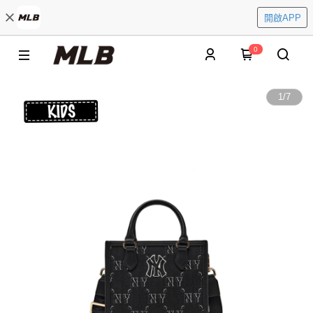
開啟APP
0
1
/
7