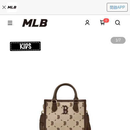
開啟APP
0
1
/
7