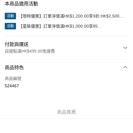
本商品適用活動
【限時優惠】訂單淨值滿HK$1,200.00享9折;HK$2,500.00
活動
享85折
【童裝優惠】訂單淨值滿HK$1,000.00享85
活動
折;HK$2,000.00享8折
付款與運送
自提點滿HK$499.00免運費
付款方式
商品特色
信用卡
商品編號
Apple Pay
524467
Google Pay
AlipayHK
商品推薦
WeChat Pay
送貨方式