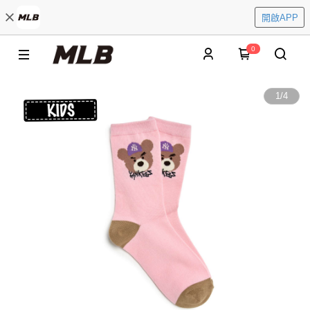
開啟APP
0
1
/
4