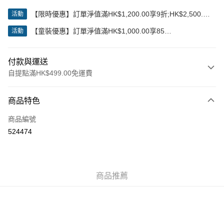
【限時優惠】訂單淨值滿HK$1,200.00享9折;HK$2,500.00
活動
享85折
【童裝優惠】訂單淨值滿HK$1,000.00享85
活動
折;HK$2,000.00享8折
付款與運送
自提點滿HK$499.00免運費
付款方式
商品特色
信用卡
商品編號
Apple Pay
524474
Google Pay
AlipayHK
商品推薦
WeChat Pay
送貨方式
付款後順豐站及營業點