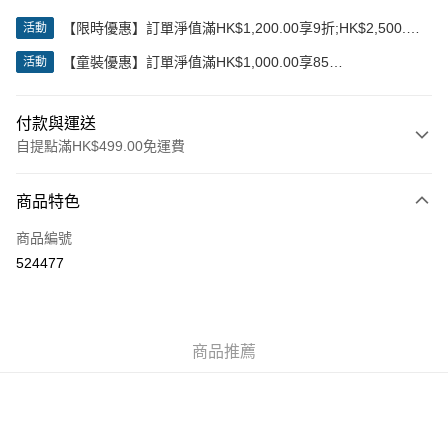
【限時優惠】訂單淨值滿HK$1,200.00享9折;HK$2,500.00
活動
享85折
【童裝優惠】訂單淨值滿HK$1,000.00享85
活動
折;HK$2,000.00享8折
付款與運送
自提點滿HK$499.00免運費
付款方式
商品特色
信用卡
商品編號
Apple Pay
524477
Google Pay
AlipayHK
商品推薦
WeChat Pay
送貨方式
付款後順豐站及營業點