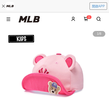
開啟APP
0
1
/
8