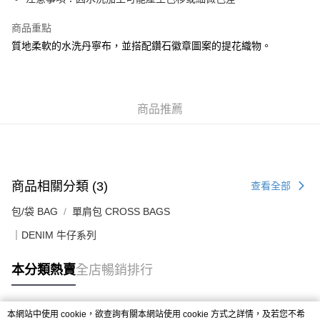
每筆HK$50.00，滿HK$499.00或以上免運費
商品重點
付款後順豐合作便利店
質地柔軟的水洗丹寧布，並搭配鑽石徽章圖案的提花織物。
每筆HK$50.00，滿HK$499.00或以上免運費
送貨上門免運優惠
每筆HK$50.00，滿HK$499.00或以上免運費
商品推薦
配送至澳門
運費表
商品相關分類 (3)
查看全部
包/袋 BAG
單肩包 CROSS BAGS
｜DENIM 牛仔系列
本分類熱賣
全店暢銷排行
本網站中使用 cookie，欲查詢有關本網站使用 cookie 方式之詳情，及若您不希