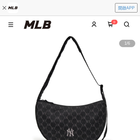
開啟APP
0
1
/
6