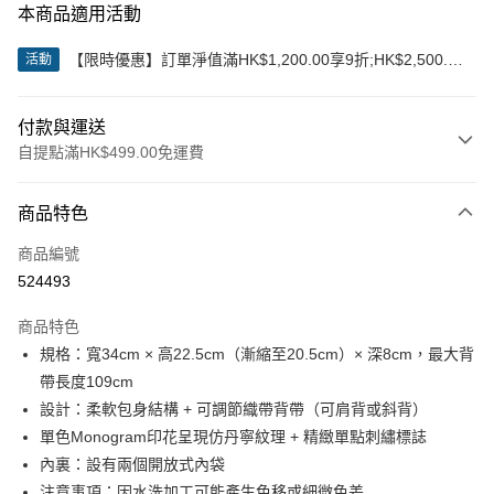
本商品適用活動
【限時優惠】訂單淨值滿HK$1,200.00享9折;HK$2,500.00
活動
享85折
付款與運送
自提點滿HK$499.00免運費
付款方式
商品特色
信用卡
商品編號
Apple Pay
524493
Google Pay
商品特色
AlipayHK
規格：寬34cm × 高22.5cm（漸縮至20.5cm）× 深8cm，最大背
帶長度109cm
WeChat Pay
設計：柔軟包身結構 + 可調節織帶背帶（可肩背或斜背）
單色Monogram印花呈現仿丹寧紋理 + 精緻單點刺繡標誌
送貨方式
內裏：設有兩個開放式內袋
付款後順豐站及營業點
注意事項：因水洗加工可能產生色移或細微色差