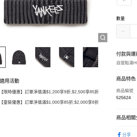
數量
付款與運
自提點滿HK
付款方式
商品特色
適用活動
信用卡
商品編號
【限時優惠】訂單淨值滿$1,200享9折;$2,500享85折
525624
Apple Pay
【童裝優惠】訂單淨值滿$1,000享85折;$2,000享8折
Google Pa
商品相關分
AlipayHK
童裝 KIDS
分享
WeChat P