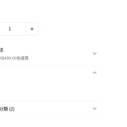
送
$499.00免運費
y
類 (2)
帽子 Cap & Hat
ay