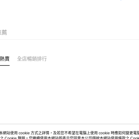
｜BASIC
送貨方式
付款後順
推薦
每筆HK$5
付款後順
每筆HK$5
熱賣
全店暢銷排行
送貨上門
每筆HK$5
配送至澳
本網站使用 cookie 方式之詳情，及若您不希望在電腦上使用 cookie 時應如何變更電腦的
之 Cookie 聲明。您繼續使用本網站即表示您同意本公司得按本網站使用條款之 Cooki
關於我們
客戶服務