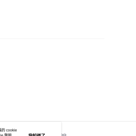
 基本款系列
豐站及營業點
0.00，滿HK$499.00或以上免運費
豐合作便利店
0.00，滿HK$499.00或以上免運費
免運優惠
0.00，滿HK$499.00或以上免運費
門
運費表
 cookie
e 聲明使
我知道了
官方APP