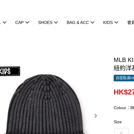
L
CAP
SHOES
BAG & ACC
KIDS
會
MLB K
紐約洋基隊
自提點滿HK
HK$27
Colour：Bl
Size
F