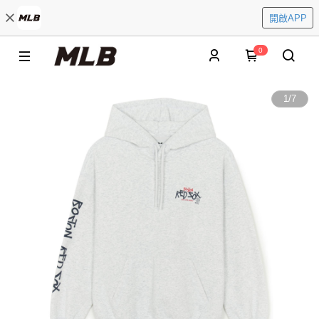
開啟APP
0
1
/
7