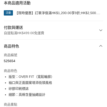
本商品適用活動
【限時優惠】訂單淨值滿HK$1,200.00享9折;HK$2,500.00
活動
享85折
付款與運送
自提點滿HK$499.00免運費
付款方式
商品特色
信用卡
商品編號
Apple Pay
525654
Google Pay
商品特色
AlipayHK
版型：OVER FIT（寬鬆輪廓）
袖口與正面圖案增添街頭風格
WeChat Pay
矽膠印刷標誌
細節：高棉含量抽繩設計
送貨方式
付款後順豐站及營業點
商品重點