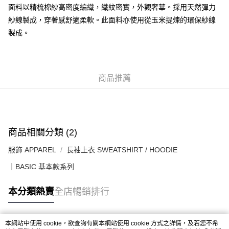
每筆HK$50.00，滿HK$499.00或以上免運費
面料以精梳棉紗高密度編織，織紋密實，外觀奢華。採用天然彈力
紗線製成，穿著感舒適柔軟。此面料亦使用從玉米提煉的環保紗線
付款後順豐合作便利店
製成。
每筆HK$50.00，滿HK$499.00或以上免運費
送貨上門免運優惠
每筆HK$50.00，滿HK$499.00或以上免運費
商品推薦
配送至澳門
運費表
商品相關分類 (2)
服飾 APPAREL
長袖上衣 SWEATSHIRT / HOODIE
｜BASIC 基本款系列
本分類熱賣
全店暢銷排行
本網站中使用 cookie，欲查詢有關本網站使用 cookie 方式之詳情，及若您不希