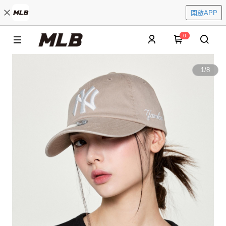
開啟APP
0
1
/
8