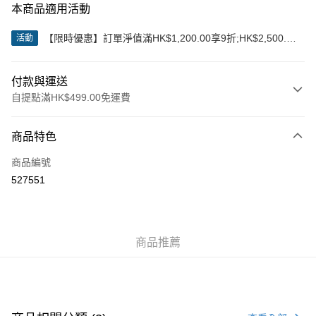
本商品適用活動
【限時優惠】訂單淨值滿HK$1,200.00享9折;HK$2,500.00
活動
享85折
付款與運送
自提點滿HK$499.00免運費
付款方式
商品特色
信用卡
商品編號
Apple Pay
527551
Google Pay
AlipayHK
商品推薦
WeChat Pay
送貨方式
付款後順豐站及營業點