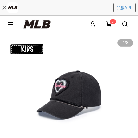
開啟APP
0
1
/
8