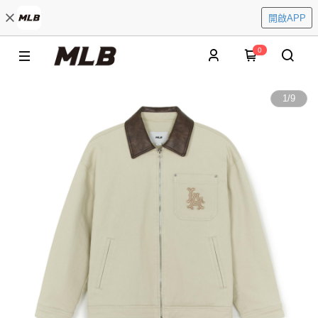
開啟APP
0
1
/
9