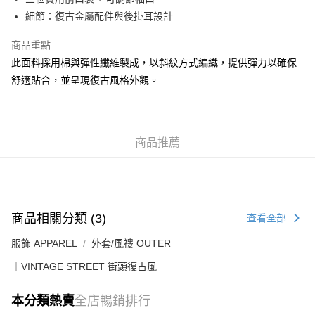
每筆HK$50.00，滿HK$499.00或以上免運費
細節：復古金屬配件與後掛耳設計
付款後順豐合作便利店
商品重點
每筆HK$50.00，滿HK$499.00或以上免運費
此面料採用棉與彈性纖維製成，以斜紋方式編織，提供彈力以確保
舒適貼合，並呈現復古風格外觀。
送貨上門免運優惠
每筆HK$50.00，滿HK$499.00或以上免運費
配送至澳門
運費表
商品推薦
商品相關分類 (3)
查看全部
服飾 APPAREL
外套/風褸 OUTER
｜VINTAGE STREET 街頭復古風
本分類熱賣
全店暢銷排行