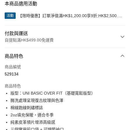
本商品適用活動
【限時優惠】訂單淨值滿HK$1,200.00享9折;HK$2,500.00
活動
享85折
付款與運送
自提點滿HK$499.00免運費
付款方式
商品特色
信用卡
商品編號
Apple Pay
529134
Google Pay
商品特色
AlipayHK
版型：UNI BASIC OVER FIT（基礎寬鬆版型）
酶洗處理呈現復古紋理與色澤
WeChat Pay
棉線跑線刺繡標誌
2oz填充保暖，適合冬季
送貨方式
純素皮革領片增添高級感
付款後順豐站及營業點
三個實用前口袋 + 可調節袖口