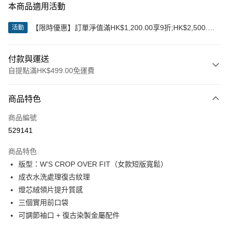
本商品適用活動
【限時優惠】訂單淨值滿HK$1,200.00享9折;HK$2,500.00
活動
享85折
付款與運送
自提點滿HK$499.00免運費
付款方式
商品特色
信用卡
商品編號
Apple Pay
529141
Google Pay
商品特色
AlipayHK
版型：W'S CROP OVER FIT（女款短版寬鬆）
成衣水洗處理復古紋理
WeChat Pay
燈芯絨領片提升質感
三個實用前口袋
送貨方式
可調節袖口 + 復古染製金屬配件
付款後順豐站及營業點