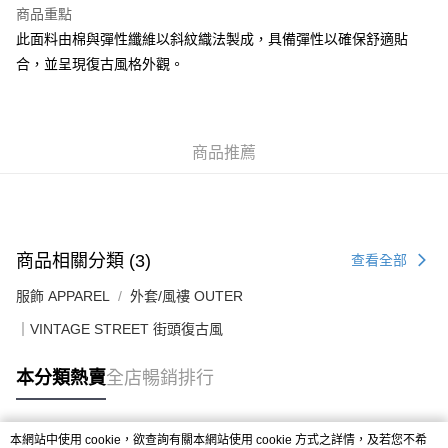
每筆HK$50.00，滿HK$499.00或以上免運費
商品重點
此面料由棉與彈性纖維以斜紋織法製成，具備彈性以確保舒適貼
付款後順豐合作便利店
合，並呈現復古風格外觀。
每筆HK$50.00，滿HK$499.00或以上免運費
送貨上門免運優惠
每筆HK$50.00，滿HK$499.00或以上免運費
商品推薦
配送至澳門
運費表
商品相關分類 (3)
查看全部
服飾 APPAREL
外套/風褸 OUTER
｜VINTAGE STREET 街頭復古風
本分類熱賣
全店暢銷排行
本網站中使用 cookie，欲查詢有關本網站使用 cookie 方式之詳情，及若您不希