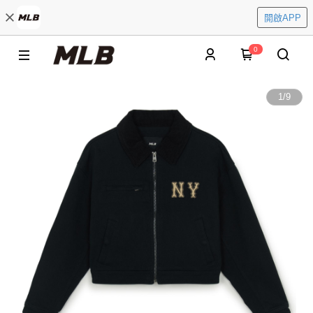
開啟APP
0
1
/
9