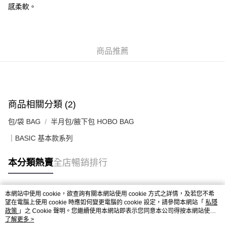
感柔軟。
付款後順豐合作便利店
每筆HK$50.00，滿HK$499.00或以上免運費
送貨上門免運優惠
商品推薦
每筆HK$50.00，滿HK$499.00或以上免運費
配送至澳門
運費表
商品相關分類 (2)
包/袋 BAG
半月包/腋下包 HOBO BAG
｜BASIC 基本款系列
本分類熱賣
全店暢銷排行
本網站中使用 cookie，欲查詢有關本網站使用 cookie 方式之詳情，及若您不希
熱門標籤
望在電腦上使用 cookie 時應如何變更電腦的 cookie 設定，請參閱本網站「
私隱
政策
」之 Cookie 聲明。您繼續使用本網站即表示您同意本公司得按本網站使用
條款之 Cookie 聲明使用 cookie。
了解更多 >
熱銷排行
最新商品
人氣推薦