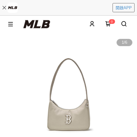
開啟APP
0
1
/
6