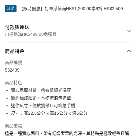
【限時優惠】訂單淨值滿HK$1,200.00享9折;HK$2,500.00
活動
享85折
付款與運送
自提點滿HK$499.00免運費
付款方式
商品特色
信用卡
商品編號
Apple Pay
532409
Google Pay
商品特色
AlipayHK
實心尼龍材質，帶有低調光澤感
簡約標誌細節，基礎流浪包造型
WeChat Pay
迷你尺寸，便於攜帶且可容納手機
尺寸：寬22.5公分 x 高16公分 x 深5公分
送貨方式
付款後順豐站及營業點
商品重點
每筆HK$50.00，滿HK$499.00或以上免運費
這是一種實心面料，帶有低調奢華的光澤。其特點是極致輕盈且觸