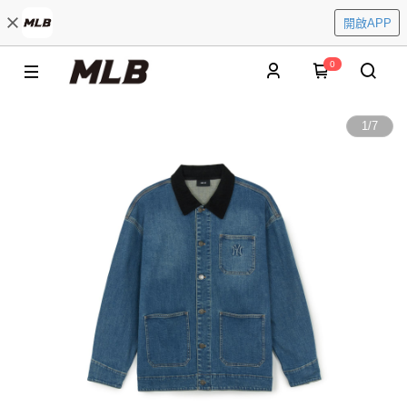
開啟APP
0
1
/
7