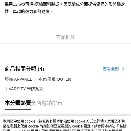
每筆HK$50.00，滿HK$499.00或以上免運費
採用12.6盎司棉-氨綸面料製成，因氨綸成分而提供優異的形態穩定
性、卓越的彈力和舒適度。
付款後順豐合作便利店
每筆HK$50.00，滿HK$499.00或以上免運費
送貨上門免運優惠
商品推薦
每筆HK$50.00，滿HK$499.00或以上免運費
配送至澳門
運費表
商品相關分類 (4)
查看全部
服飾 APPAREL
外套/風褸 OUTER
｜VARSITY 學院系列
本分類熱賣
全店暢銷排行
本網站中使用 cookie，欲查詢有關本網站使用 cookie 方式之詳情，及若您不希
熱門標籤
望在電腦上使用 cookie 時應如何變更電腦的 cookie 設定，請參閱本網站「
私隱