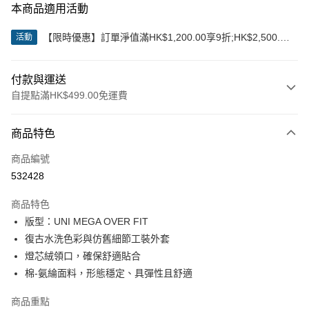
本商品適用活動
【限時優惠】訂單淨值滿HK$1,200.00享9折;HK$2,500.00
活動
享85折
付款與運送
自提點滿HK$499.00免運費
付款方式
商品特色
信用卡
商品編號
Apple Pay
532428
Google Pay
商品特色
AlipayHK
版型：UNI MEGA OVER FIT
復古水洗色彩與仿舊細節工裝外套
WeChat Pay
燈芯絨領口，確保舒適貼合
棉-氨綸面料，形態穩定、具彈性且舒適
送貨方式
付款後順豐站及營業點
商品重點