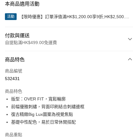
本商品適用活動
【限時優惠】訂單淨值滿HK$1,200.00享9折;HK$2,500.00
活動
享85折
付款與運送
自提點滿HK$499.00免運費
付款方式
商品特色
信用卡
商品編號
Apple Pay
532431
Google Pay
商品特色
AlipayHK
版型：OVER FIT，寬鬆輪廓
前幅優雅刺繡，背面印刷結合刺繡邊框
WeChat Pay
復古精緻Big Lux圖案為視覺焦點
基礎中性配色，易於日常休閒搭配
送貨方式
付款後順豐站及營業點
商品重點