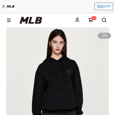
開啟APP
0
1
/
8