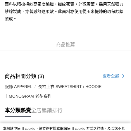
每筆HK$50.00，滿HK$499.00或以上免運費
面料以精梳棉紗高密度編織，織紋密實，外觀奢華。採用天然彈力
紗線製成，穿著感舒適柔軟。此面料亦使用從玉米提煉的環保紗線
付款後順豐合作便利店
製成。
每筆HK$50.00，滿HK$499.00或以上免運費
送貨上門免運優惠
每筆HK$50.00，滿HK$499.00或以上免運費
商品推薦
配送至澳門
運費表
商品相關分類 (3)
查看全部
服飾 APPAREL
長袖上衣 SWEATSHIRT / HOODIE
｜MONOGRAM 老花系列
本分類熱賣
全店暢銷排行
本網站中使用 cookie，欲查詢有關本網站使用 cookie 方式之詳情，及若您不希